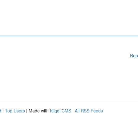
Rep
d
|
Top Users
| Made with
Kliqqi CMS
|
All RSS Feeds