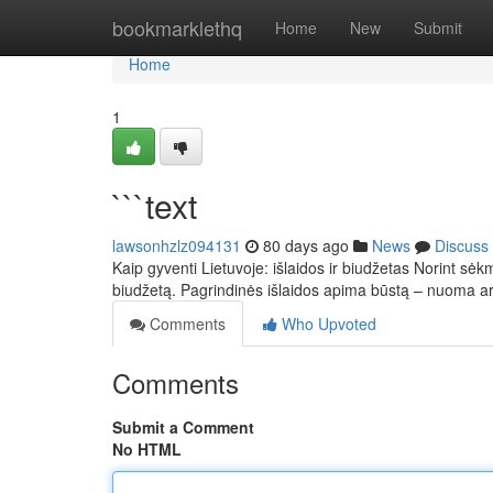
Home
bookmarklethq
Home
New
Submit
Home
1
```text
lawsonhzlz094131
80 days ago
News
Discuss
Kaip gyventi Lietuvoje: išlaidos ir biudžetas Norint sėkm
biudžetą. Pagrindinės išlaidos apima būstą – nuoma 
Comments
Who Upvoted
Comments
Submit a Comment
No HTML