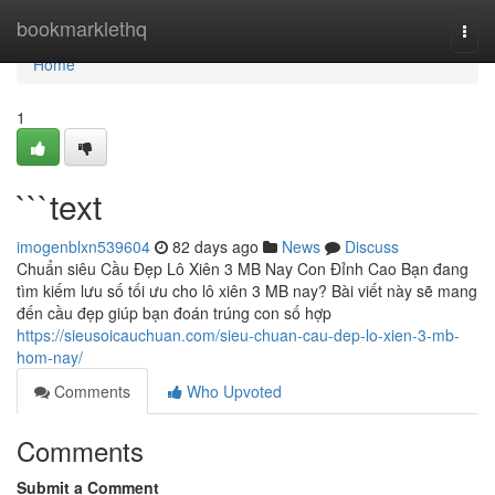
Home
bookmarklethq
Togg
navi
Home
1
```text
imogenblxn539604
82 days ago
News
Discuss
Chuẩn siêu Cầu Đẹp Lô Xiên 3 MB Nay Con Đỉnh Cao Bạn đang
tìm kiếm lưu số tối ưu cho lô xiên 3 MB nay? Bài viết này sẽ mang
đến cầu đẹp giúp bạn đoán trúng con số hợp
https://sieusoicauchuan.com/sieu-chuan-cau-dep-lo-xien-3-mb-
hom-nay/
Comments
Who Upvoted
Comments
Submit a Comment