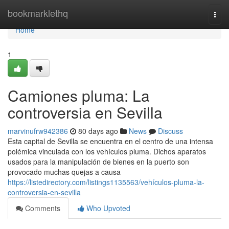
Home
bookmarklethq
Togg
navi
Home
1
Camiones pluma: La
controversia en Sevilla
marvinufrw942386
80 days ago
News
Discuss
Esta capital de Sevilla se encuentra en el centro de una intensa
polémica vinculada con los vehículos pluma. Dichos aparatos
usados para la manipulación de bienes en la puerto son
provocado muchas quejas a causa
https://listedirectory.com/listings1135563/vehículos-pluma-la-
controversia-en-sevilla
Comments
Who Upvoted