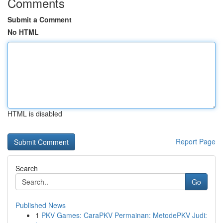
Comments
Submit a Comment
No HTML
HTML is disabled
Report Page
Search
Go
Published News
1
PKV Games: CaraPKV Permainan: MetodePKV Judi: