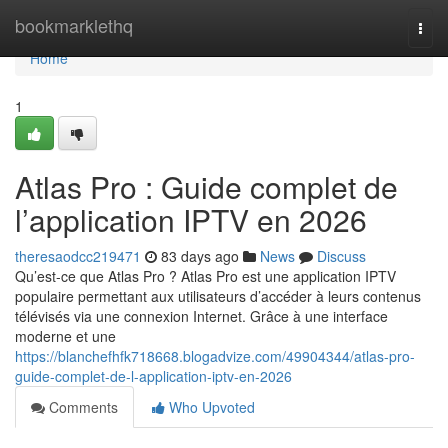
Home
bookmarklethq
Togg
navi
Home
1
Atlas Pro : Guide complet de
l’application IPTV en 2026
theresaodcc219471
83 days ago
News
Discuss
Qu’est-ce que Atlas Pro ? Atlas Pro est une application IPTV
populaire permettant aux utilisateurs d’accéder à leurs contenus
télévisés via une connexion Internet. Grâce à une interface
moderne et une
https://blanchefhfk718668.blogadvize.com/49904344/atlas-pro-
guide-complet-de-l-application-iptv-en-2026
Comments
Who Upvoted