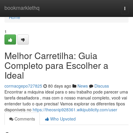
Home
bookmarklethq
Togg
navi
Home
1
Melhor Carretilha: Guia
Completo para Escolher a
Ideal
cormacgepo727825
80 days ago
News
Discuss
Encontrar a máquina ideal para o seu trabalho pode parecer uma
tarefa desafiadora , mas com o nosso manual completo, você vai
entender tudo o que precisa! Vamos explorar os diferentes tipos
disponíveis no
https://theosnip928361.wikipublicity.com/user
Comments
Who Upvoted