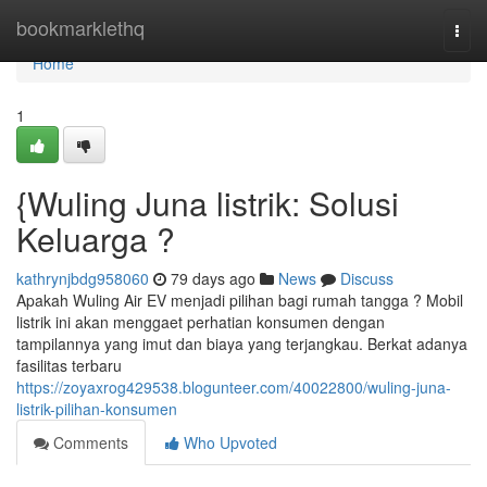
Home
bookmarklethq
Togg
navi
Home
1
{Wuling Juna listrik: Solusi
Keluarga ?
kathrynjbdg958060
79 days ago
News
Discuss
Apakah Wuling Air EV menjadi pilihan bagi rumah tangga ? Mobil
listrik ini akan menggaet perhatian konsumen dengan
tampilannya yang imut dan biaya yang terjangkau. Berkat adanya
fasilitas terbaru
https://zoyaxrog429538.blogunteer.com/40022800/wuling-juna-
listrik-pilihan-konsumen
Comments
Who Upvoted