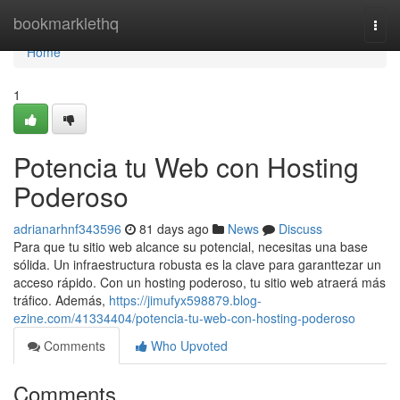
Home
bookmarklethq
Togg
navi
Home
1
Potencia tu Web con Hosting
Poderoso
adrianarhnf343596
81 days ago
News
Discuss
Para que tu sitio web alcance su potencial, necesitas una base
sólida. Un infraestructura robusta es la clave para garanttezar un
acceso rápido. Con un hosting poderoso, tu sitio web atraerá más
tráfico. Además,
https://jimufyx598879.blog-
ezine.com/41334404/potencia-tu-web-con-hosting-poderoso
Comments
Who Upvoted
Comments