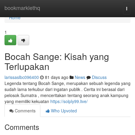
Home
bookmarklethq
Togg
navi
Home
1
Bocah Sange: Kisah yang
Terlupakan
larissaslbc096400
81 days ago
News
Discuss
Legenda tentang Bocah Sange, merupakan sebuah legenda yang
sudah lama terkubur dari ingatan publik . Cerita ini berasal dari
pelosok Sumatra , menceritakan tentang seorang anak kampung
yang memiliki kekuatan
https://solply99.live/
Comments
Who Upvoted
Comments