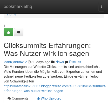
Home
bookmarklethq
Togg
navi
Home
1
Clicksummits Erfahrungen:
Was Nutzer wirklich sagen
jeanixja808412
80 days ago
News
Discuss
Die Meinungen zur Website Clicksummits sind unterschiedlich .
Viele Kunden loben die Möglichkeit , von Experten zu lernen und
schnell neue Fertigkeiten zu erwerben. Einige erwähnen jedoch
von Schwierigkeiten
https://mattiealih265337.bloggerswise.com/49395618/clicksummits-
erfahrungen-was-nutzer-wirklich-sagen
Comments
Who Upvoted