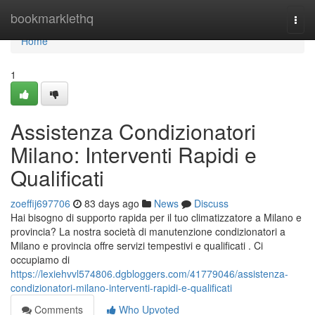
Home
bookmarklethq
Togg
navi
Home
1
Assistenza Condizionatori
Milano: Interventi Rapidi e
Qualificati
zoeffij697706
83 days ago
News
Discuss
Hai bisogno di supporto rapida per il tuo climatizzatore a Milano e
provincia? La nostra società di manutenzione condizionatori a
Milano e provincia offre servizi tempestivi e qualificati . Ci
occupiamo di
https://lexiehvvl574806.dgbloggers.com/41779046/assistenza-
condizionatori-milano-interventi-rapidi-e-qualificati
Comments
Who Upvoted