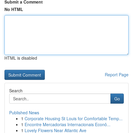
Submit a Comment
No HTML
HTML is disabled
Report Page
Search
Go
Published News
1
Corporate Housing St Louis for Comfortable Temp...
1
Encontre Mercadorias Internacionais Econô...
1
Lovely Flowers Near Atlantic Ave