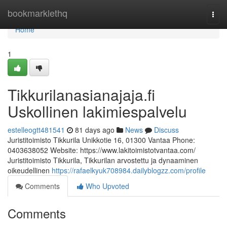
Home
bookmarklethq
Togg
navi
Home
1
Tikkurilanasianajaja.fi
Uskollinen lakimiespalvelu
estelleogtt481541
81 days ago
News
Discuss
Juristitoimisto Tikkurila Unikkotie 16, 01300 Vantaa Phone:
0403638052 Website: https://www.lakitoimistotvantaa.com/
Juristitoimisto Tikkurila, Tikkurilan arvostettu ja dynaaminen
oikeudellinen
https://rafaelkyuk708984.dailyblogzz.com/profile
Comments
Who Upvoted
Comments