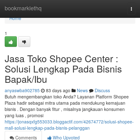
Home
bookmarklethq
Togg
navi
Home
1
Jasa Toko Shopee Center :
Solusi Lengkap Pada Bisnis
Bapak/Ibu
anyaswba902785
83 days ago
News
Discuss
Butuh mengembangkan toko Anda? Layanan Platform Shopee
Plaza hadir sebagai mitra utama pada mendukung kemajuan
bisnis . Dengan banyak fitur , misalnya jangkauan konsumen
yang luas , promosi
https://jonasqxfg553033.bloggactif.com/42674772/solusi-shopee-
mall-solusi-lengkap-pada-bisnis-pelanggan
Comments
Who Upvoted