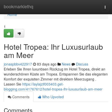
Home
bookmarklethq
Togg
navi
Home
1
Hotel Tropea: Ihr Luxusurlaub
am Meer
jonaspbbv422917
83 days ago
News
Discuss
Erleben Sie Ihren luxuriösen Rückzug im Hotel Tropea, direkt an
wunderschönen Küste am Tropea. Entspannen Sie das eleganten
Komfort der exquisiten Zimmer mit direktem Meerzugang .
Lassen Sie
https://laylajzif003403.get-
blogging.com/41767612/hotel-tropea-ihr-luxusurlaub-am-meer
Comments
Who Upvoted
Comments