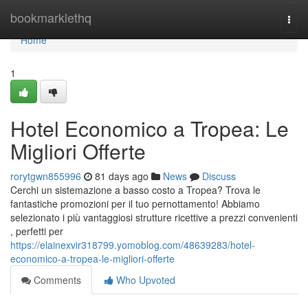
Home
bookmarklethq
Togg
navi
Home
1
Hotel Economico a Tropea: Le
Migliori Offerte
rorytgwn855996
81 days ago
News
Discuss
Cerchi un sistemazione a basso costo a Tropea? Trova le
fantastiche promozioni per il tuo pernottamento! Abbiamo
selezionato i più vantaggiosi strutture ricettive a prezzi convenienti
, perfetti per
https://elainexvir318799.yomoblog.com/48639283/hotel-
economico-a-tropea-le-migliori-offerte
Comments
Who Upvoted