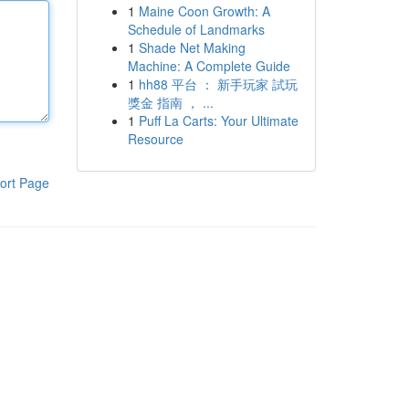
1
Maine Coon Growth: A
Schedule of Landmarks
1
Shade Net Making
Machine: A Complete Guide
1
hh88 平台 ： 新手玩家 試玩
獎金 指南 ， ...
1
Puff La Carts: Your Ultimate
Resource
ort Page