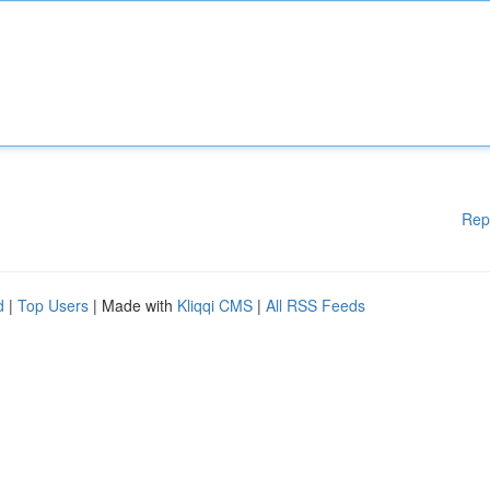
Rep
d
|
Top Users
| Made with
Kliqqi CMS
|
All RSS Feeds