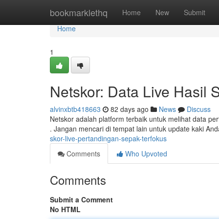
Home
bookmarklethq
Home
New
Submit
Home
1
Netskor: Data Live Hasil 
alvinxbtb418663
82 days ago
News
Discuss
Netskor adalah platform terbaik untuk melihat data pe
. Jangan mencari di tempat lain untuk update kaki An
skor-live-pertandingan-sepak-terfokus
Comments
Who Upvoted
Comments
Submit a Comment
No HTML