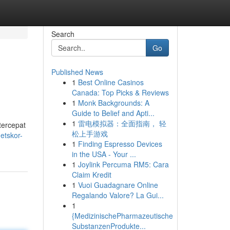
Search
Go
Published News
1
Best Online Casinos
Canada: Top Picks & Reviews
1
Monk Backgrounds: A
Guide to Belief and Apti...
1
雷电模拟器：全面指南， 轻
tercepat
松上手游戏
etskor-
1
Finding Espresso Devices
in the USA - Your ...
1
Joylink Percuma RM5: Cara
Claim Kredit
1
Vuoi Guadagnare Online
Regalando Valore? La Gui...
1
{MedizinischePharmazeutische
SubstanzenProdukte...