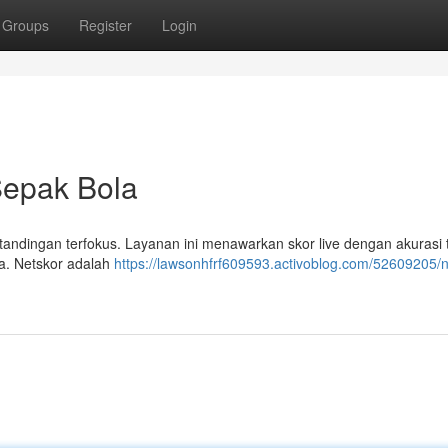
Groups
Register
Login
Sepak Bola
rtandingan terfokus. Layanan ini menawarkan skor live dengan akurasi 
da. Netskor adalah
https://lawsonhfrf609593.activoblog.com/52609205/n