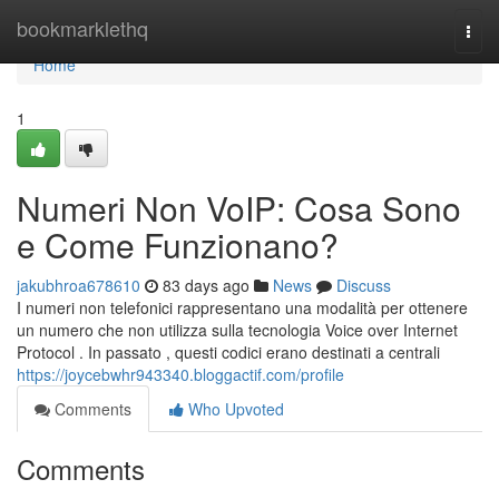
Home
bookmarklethq
Togg
navi
Home
1
Numeri Non VoIP: Cosa Sono
e Come Funzionano?
jakubhroa678610
83 days ago
News
Discuss
I numeri non telefonici rappresentano una modalità per ottenere
un numero che non utilizza sulla tecnologia Voice over Internet
Protocol . In passato , questi codici erano destinati a centrali
https://joycebwhr943340.bloggactif.com/profile
Comments
Who Upvoted
Comments