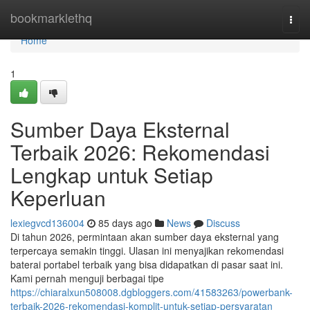
Home
bookmarklethq
Togg
navi
Home
1
Sumber Daya Eksternal
Terbaik 2026: Rekomendasi
Lengkap untuk Setiap
Keperluan
lexiegvcd136004
85 days ago
News
Discuss
Di tahun 2026, permintaan akan sumber daya eksternal yang
terpercaya semakin tinggi. Ulasan ini menyajikan rekomendasi
baterai portabel terbaik yang bisa didapatkan di pasar saat ini.
Kami pernah menguji berbagai tipe
https://chiaralxun508008.dgbloggers.com/41583263/powerbank-
terbaik-2026-rekomendasi-komplit-untuk-setiap-persyaratan