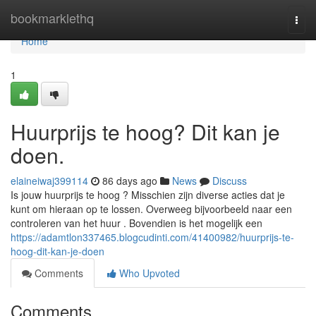
Home
bookmarklethq
Togg
navi
Home
1
Huurprijs te hoog? Dit kan je
doen.
elaineiwaj399114
86 days ago
News
Discuss
Is jouw huurprijs te hoog ? Misschien zijn diverse acties dat je
kunt om hieraan op te lossen. Overweeg bijvoorbeeld naar een
controleren van het huur . Bovendien is het mogelijk een
https://adamtlon337465.blogcudinti.com/41400982/huurprijs-te-
hoog-dit-kan-je-doen
Comments
Who Upvoted
Comments