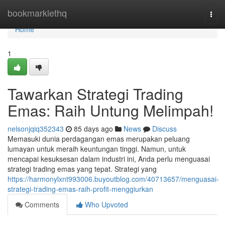
Home
bookmarklethq
Togg
navi
Home
1
Tawarkan Strategi Trading
Emas: Raih Untung Melimpah!
nelsonjqiq352343
85 days ago
News
Discuss
Memasuki dunia perdagangan emas merupakan peluang
lumayan untuk meraih keuntungan tinggi. Namun, untuk
mencapai kesuksesan dalam industri ini, Anda perlu menguasai
strategi trading emas yang tepat. Strategi yang
https://harmonylxnt993006.buyoutblog.com/40713657/menguasai-
strategi-trading-emas-raih-profit-menggiurkan
Comments
Who Upvoted