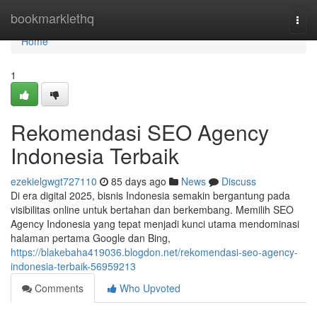
Home
bookmarklethq
Togg
navi
Home
1
Rekomendasi SEO Agency
Indonesia Terbaik
ezekielgwgt727110
85 days ago
News
Discuss
Di era digital 2025, bisnis Indonesia semakin bergantung pada
visibilitas online untuk bertahan dan berkembang. Memilih SEO
Agency Indonesia yang tepat menjadi kunci utama mendominasi
halaman pertama Google dan Bing,
https://blakebaha419036.blogdon.net/rekomendasi-seo-agency-
indonesia-terbaik-56959213
Comments
Who Upvoted