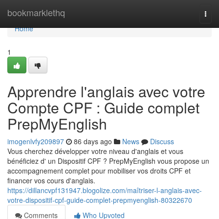
Home
bookmarklethq
Togg
navi
Home
1
Apprendre l'anglais avec votre
Compte CPF : Guide complet
PrepMyEnglish
imogenlvfy209897
86 days ago
News
Discuss
Vous cherchez développer votre niveau d'anglais et vous
bénéficiez d' un Dispositif CPF ? PrepMyEnglish vous propose un
accompagnement complet pour mobiliser vos droits CPF et
financer vos cours d'anglais.
https://dillancvpf131947.blogolize.com/maîtriser-l-anglais-avec-
votre-dispositif-cpf-guide-complet-prepmyenglish-80322670
Comments
Who Upvoted