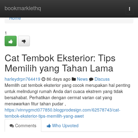
Home
bookmarklethq
Togg
navi
Home
1
Cat Tembok Eksterior: Tips
Memilih yang Tahan Lama
harleydrpn764419
86 days ago
News
Discuss
Memilih cat tembok eksterior yang cocok merupakan hal penting
untuk melindungi rumah Anda dari cuaca ekstrem yang tidak
bersahabat. Perhatikan dengan cermat varian cat yang
menawarkan fitur tahan pudar ,
https://vinnygmct077850.blogprodesign.com/62578743/cat-
tembok-eksterior-tips-memilih-yang-awet
Comments
Who Upvoted