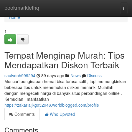
Home
bookmarklethq
Togg
navi
Home
1
Tempat Menginap Murah: Tips
Mendapatkan Diskon Terbaik
saulvdoh999294
89 days ago
News
Discuss
Mencari penginapan hemat bisa terasa sulit , tapi memungkinkan
beberapa tips untuk menemukan diskon menarik. Mulailah
dengan mengecek harga di banyak situs perbandingan online .
Kemudian , manfaatkan
https://zakariaijkg052946.worldblogged.com/profile
Comments
Who Upvoted
Comments