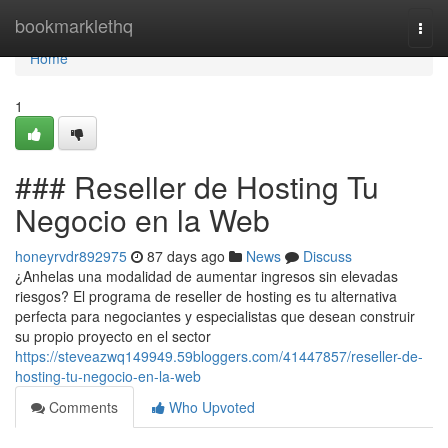
Home
bookmarklethq
Togg
navi
Home
1
### Reseller de Hosting Tu
Negocio en la Web
honeyrvdr892975
87 days ago
News
Discuss
¿Anhelas una modalidad de aumentar ingresos sin elevadas
riesgos? El programa de reseller de hosting es tu alternativa
perfecta para negociantes y especialistas que desean construir
su propio proyecto en el sector
https://steveazwq149949.59bloggers.com/41447857/reseller-de-
hosting-tu-negocio-en-la-web
Comments
Who Upvoted