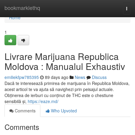
Home
bookmarklethq
Togg
navi
Home
1
Livrare Marijuana Republica
Moldova : Manualul Exhaustiv
emiliekfpw785395
89 days ago
News
Discuss
Dacă te interesează primirea de marijuana în Republica Moldova,
acest articol te va ajuta să navighezi prin peisajul actuale.
Obținerea de ierburi cu conținut de THC este o chestiune
sensibilă și,
https://eaze.md/
Comments
Who Upvoted
Comments