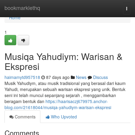
Home
bookmarklethq
Togg
navi
Home
1
Musiqa Yahudiym: Warisan &
Ekspresi
haimamytd957518
87 days ago
News
Discuss
Musik Yahudiym, atau musik tradisional yang berasal dari kaum
Yahudi, merupakan sebuah warisan ekspresi yang unik. Bentuk
seni ini telah muncul sepanjang sejarah , menggambarkan
beragam bentuk dan
https://haarisaczj679975.anchor-
blog.com/21618044/musiqa-yahudiym-warisan-ekspresi
Comments
Who Upvoted
Comments