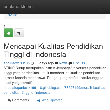
Home
bookmarklethq
Togg
navi
Home
1
Mencapai Kualitas Pendidikan
Tinggi di Indonesia
apriluaey109185
89 days ago
News
Discuss
STIKIP Curup merupakan institusi/lembaga/universitas pendidikan
tinggi yang berdedikasi untuk memberikan kualitas pendidikan
terbaik kepada mahasiswa. Dengan program/jurusan/keunggulan
studi yang inovatif dan
https://teganbczk199118.glifeblog.com/36597499/meraih-kualitas-
pendidikan-tinggi-di-indonesia
Comments
Who Upvoted