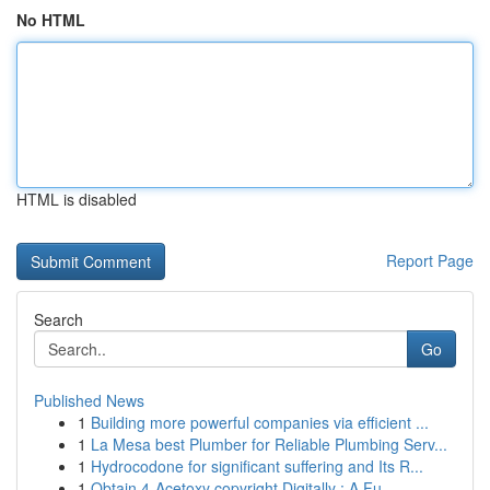
No HTML
HTML is disabled
Report Page
Search
Go
Published News
1
Building more powerful companies via efficient ...
1
La Mesa best Plumber for Reliable Plumbing Serv...
1
Hydrocodone for significant suffering and Its R...
1
Obtain 4-Acetoxy copyright Digitally : A Fu...