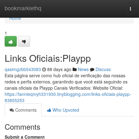
Home
bookmarklethq
Togg
navi
Home
1
Links Oficiais:Playpp
qasimgzbb543083
88 days ago
News
Discuss
Esta página serve como hub oficial de verificação das nossas
redes e perfis externos, garantindo que você está seguindo os
canais oficiais da Playpp Canais Verificados: Website Oficial:
https://fannieqmyh331930.tinyblogging.com/links-oficiais-playpp-
83855253
Comments
Who Upvoted
Comments
Submit a Comment