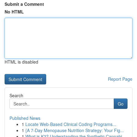
Submit a Comment
No HTML
HTML is disabled
Report Page
Search
Go
Published News
1
Locate Web-Based Clinical Coding Programs...
1
{A 7-Day Menopause Nutrition Strategy: Your Fig...
1
What is K2? Understanding the Synthetic Cannabi...