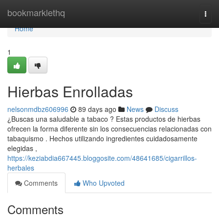
Home
bookmarklethq
Togg
navi
Home
1
Hierbas Enrolladas
nelsonmdbz606996
89 days ago
News
Discuss
¿Buscas una saludable a tabaco ? Estas productos de hierbas
ofrecen la forma diferente sin los consecuencias relacionadas con
tabaquismo . Hechos utilizando ingredientes cuidadosamente
elegidas ,
https://keziabdia667445.bloggosite.com/48641685/cigarrillos-
herbales
Comments
Who Upvoted
Comments