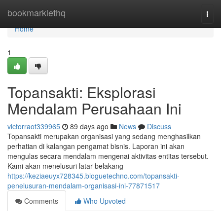
Home
bookmarklethq
Togg
navi
Home
1
Topansakti: Eksplorasi
Mendalam Perusahaan Ini
victorraot339965
89 days ago
News
Discuss
Topansakti merupakan organisasi yang sedang menghasilkan
perhatian di kalangan pengamat bisnis. Laporan ini akan
mengulas secara mendalam mengenai aktivitas entitas tersebut.
Kami akan menelusuri latar belakang
https://keziaeuyx728345.bloguetechno.com/topansakti-
penelusuran-mendalam-organisasi-ini-77871517
Comments
Who Upvoted