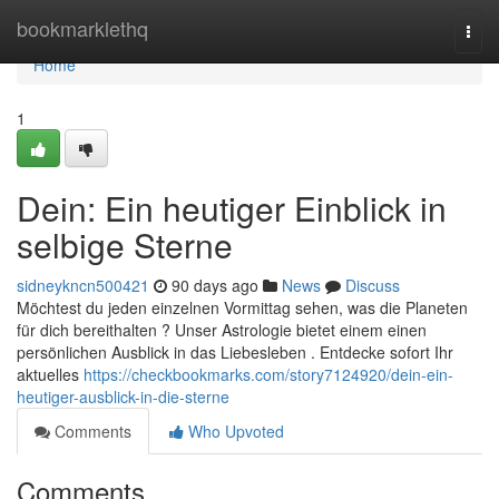
Home
bookmarklethq
Togg
navi
Home
1
Dein: Ein heutiger Einblick in
selbige Sterne
sidneykncn500421
90 days ago
News
Discuss
Möchtest du jeden einzelnen Vormittag sehen, was die Planeten
für dich bereithalten ? Unser Astrologie bietet einem einen
persönlichen Ausblick in das Liebesleben . Entdecke sofort Ihr
aktuelles
https://checkbookmarks.com/story7124920/dein-ein-
heutiger-ausblick-in-die-sterne
Comments
Who Upvoted
Comments