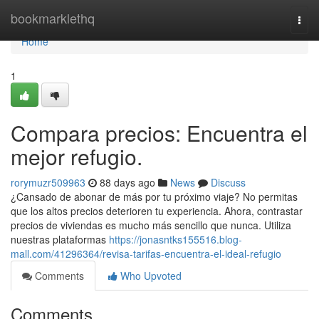
Home
bookmarklethq
Togg
navi
Home
1
Compara precios: Encuentra el
mejor refugio.
rorymuzr509963
88 days ago
News
Discuss
¿Cansado de abonar de más por tu próximo viaje? No permitas
que los altos precios deterioren tu experiencia. Ahora, contrastar
precios de viviendas es mucho más sencillo que nunca. Utiliza
nuestras plataformas
https://jonasntks155516.blog-
mall.com/41296364/revisa-tarifas-encuentra-el-ideal-refugio
Comments
Who Upvoted
Comments