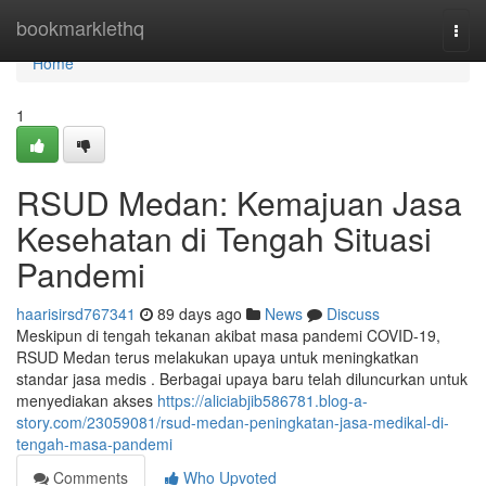
Home
bookmarklethq
Togg
navi
Home
1
RSUD Medan: Kemajuan Jasa
Kesehatan di Tengah Situasi
Pandemi
haarisirsd767341
89 days ago
News
Discuss
Meskipun di tengah tekanan akibat masa pandemi COVID-19,
RSUD Medan terus melakukan upaya untuk meningkatkan
standar jasa medis . Berbagai upaya baru telah diluncurkan untuk
menyediakan akses
https://aliciabjib586781.blog-a-
story.com/23059081/rsud-medan-peningkatan-jasa-medikal-di-
tengah-masa-pandemi
Comments
Who Upvoted