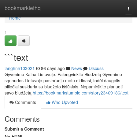
Home
bookmarklethq
Togg
navi
Home
1
```text
ianghnh103021
86 days ago
News
Discuss
Gyvenimo Kaina Lietuvoje: Palengvinkite Biudžetą Gyvenimo
sąnaudos Lietuvoje pastaruoju metu didinasi, todėl daugelis
piliečiai susiduria su biudžeto iššūkiais. Nepamirškite planuoti
savo biudžetą
https://bookmarkstumble.com/story23469186/text
Comments
Who Upvoted
Comments
Submit a Comment
No HTML