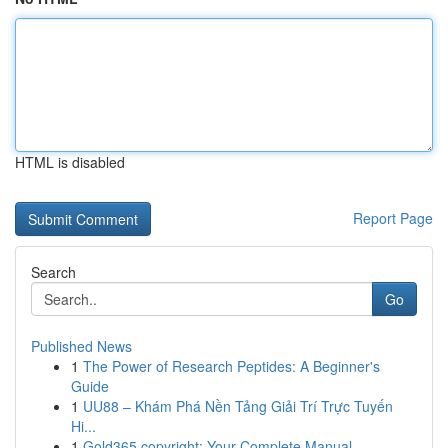
HTML is disabled
Report Page
Search
Go
Published News
1
The Power of Research Peptides: A Beginner's
Guide
1
UU88 – Khám Phá Nền Tảng Giải Trí Trực Tuyến
Hi...
1
Gold365 copyright: Your Complete Manual