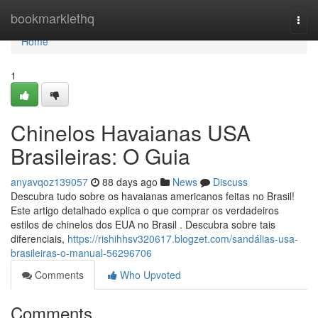
Home
bookmarklethq
Togg
navi
Home
1
Chinelos Havaianas USA
Brasileiras: O Guia
anyavqoz139057
88 days ago
News
Discuss
Descubra tudo sobre os havaianas americanos feitas no Brasil!
Este artigo detalhado explica o que comprar os verdadeiros
estilos de chinelos dos EUA no Brasil . Descubra sobre tais
diferenciais,
https://rishihhsv320617.blogzet.com/sandálias-usa-
brasileiras-o-manual-56296706
Comments
Who Upvoted
Comments