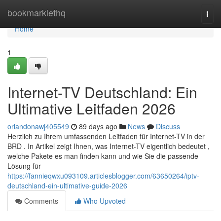
Home
bookmarklethq
Togg
navi
Home
1
Internet-TV Deutschland: Ein
Ultimative Leitfaden 2026
orlandonawj405549
89 days ago
News
Discuss
Herzlich zu Ihrem umfassenden Leitfaden für Internet-TV in der
BRD . In Artikel zeigt Ihnen, was Internet-TV eigentlich bedeutet ,
welche Pakete es man finden kann und wie Sie die passende
Lösung für
https://fannieqwxu093109.articlesblogger.com/63650264/iptv-
deutschland-ein-ultimative-guide-2026
Comments
Who Upvoted