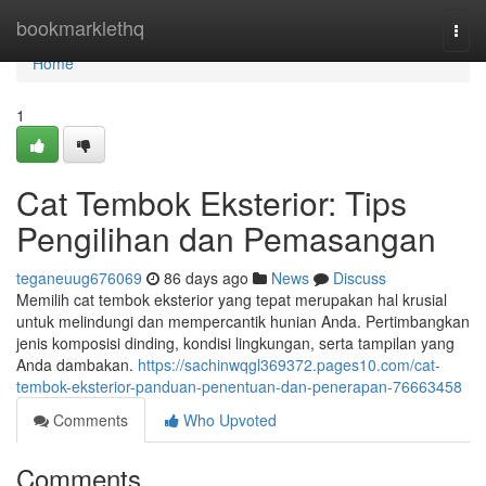
Home
bookmarklethq
Togg
navi
Home
1
Cat Tembok Eksterior: Tips
Pengilihan dan Pemasangan
teganeuug676069
86 days ago
News
Discuss
Memilih cat tembok eksterior yang tepat merupakan hal krusial
untuk melindungi dan mempercantik hunian Anda. Pertimbangkan
jenis komposisi dinding, kondisi lingkungan, serta tampilan yang
Anda dambakan.
https://sachinwqgl369372.pages10.com/cat-
tembok-eksterior-panduan-penentuan-dan-penerapan-76663458
Comments
Who Upvoted
Comments