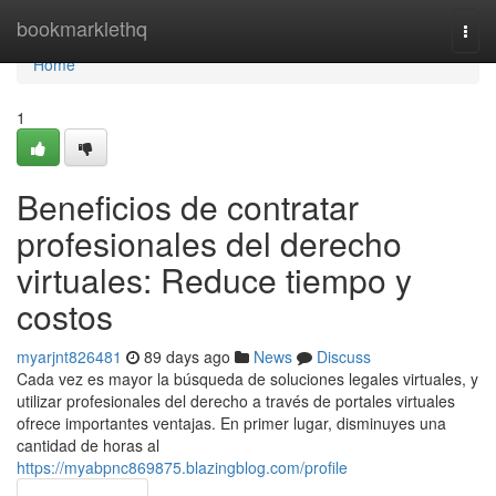
Home
bookmarklethq
Togg
navi
Home
1
Beneficios de contratar
profesionales del derecho
virtuales: Reduce tiempo y
costos
myarjnt826481
89 days ago
News
Discuss
Cada vez es mayor la búsqueda de soluciones legales virtuales, y
utilizar profesionales del derecho a través de portales virtuales
ofrece importantes ventajas. En primer lugar, disminuyes una
cantidad de horas al
https://myabpnc869875.blazingblog.com/profile