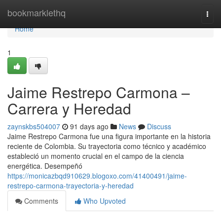
Home
bookmarklethq
Togg
navi
Home
1
Jaime Restrepo Carmona –
Carrera y Heredad
zaynskbs504007
91 days ago
News
Discuss
Jaime Restrepo Carmona fue una figura importante en la historia
reciente de Colombia. Su trayectoria como técnico y académico
estableció un momento crucial en el campo de la ciencia
energética. Desempeñó
https://monicazbqd910629.blogoxo.com/41400491/jaime-
restrepo-carmona-trayectoria-y-heredad
Comments
Who Upvoted