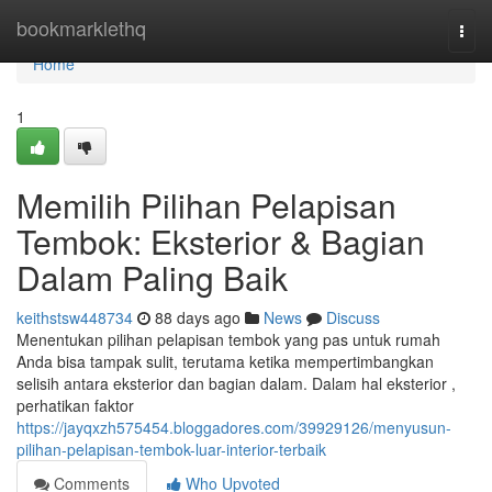
Home
bookmarklethq
Togg
navi
Home
1
Memilih Pilihan Pelapisan
Tembok: Eksterior & Bagian
Dalam Paling Baik
keithstsw448734
88 days ago
News
Discuss
Menentukan pilihan pelapisan tembok yang pas untuk rumah
Anda bisa tampak sulit, terutama ketika mempertimbangkan
selisih antara eksterior dan bagian dalam. Dalam hal eksterior ,
perhatikan faktor
https://jayqxzh575454.bloggadores.com/39929126/menyusun-
pilihan-pelapisan-tembok-luar-interior-terbaik
Comments
Who Upvoted