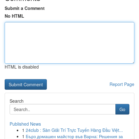
Submit a Comment
No HTML
HTML is disabled
Report Page
Search
Go
Published News
1
24club : Sàn Giải Trí Trực Tuyến Hàng Đầu Việt...
1
Бърз домашен майстор във Варна: Решения за