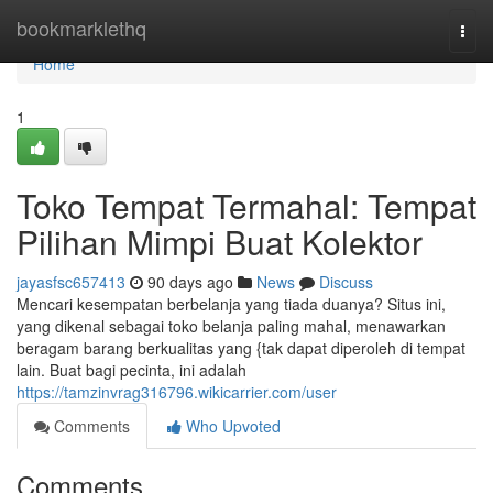
Home
bookmarklethq
Togg
navi
Home
1
Toko Tempat Termahal: Tempat
Pilihan Mimpi Buat Kolektor
jayasfsc657413
90 days ago
News
Discuss
Mencari kesempatan berbelanja yang tiada duanya? Situs ini,
yang dikenal sebagai toko belanja paling mahal, menawarkan
beragam barang berkualitas yang {tak dapat diperoleh di tempat
lain. Buat bagi pecinta, ini adalah
https://tamzinvrag316796.wikicarrier.com/user
Comments
Who Upvoted
Comments