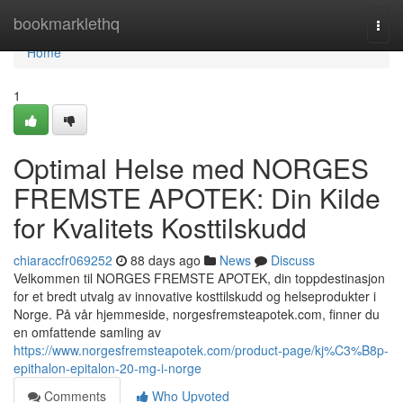
Home
bookmarklethq
Togg
navi
Home
1
Optimal Helse med NORGES
FREMSTE APOTEK: Din Kilde
for Kvalitets Kosttilskudd
chiaraccfr069252
88 days ago
News
Discuss
Velkommen til NORGES FREMSTE APOTEK, din toppdestinasjon
for et bredt utvalg av innovative kosttilskudd og helseprodukter i
Norge. På vår hjemmeside, norgesfremsteapotek.com, finner du
en omfattende samling av
https://www.norgesfremsteapotek.com/product-page/kj%C3%B8p-
epithalon-epitalon-20-mg-i-norge
Comments
Who Upvoted