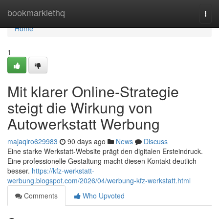
Home
bookmarklethq
Togg
navi
Home
1
Mit klarer Online-Strategie
steigt die Wirkung von
Autowerkstatt Werbung
majaqlro629983
90 days ago
News
Discuss
Eine starke Werkstatt-Website prägt den digitalen Ersteindruck.
Eine professionelle Gestaltung macht diesen Kontakt deutlich
besser.
https://kfz-werkstatt-
werbung.blogspot.com/2026/04/werbung-kfz-werkstatt.html
Comments
Who Upvoted