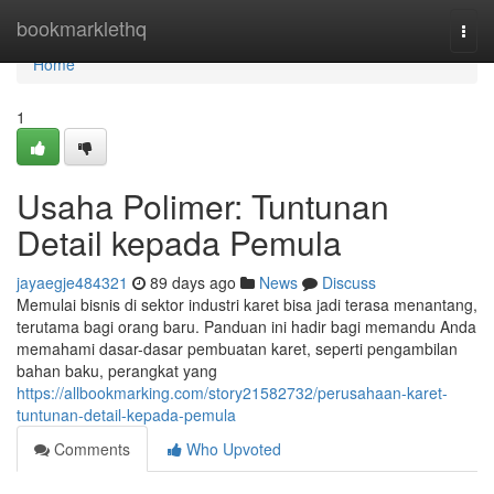
Home
bookmarklethq
Togg
navi
Home
1
Usaha Polimer: Tuntunan
Detail kepada Pemula
jayaegje484321
89 days ago
News
Discuss
Memulai bisnis di sektor industri karet bisa jadi terasa menantang,
terutama bagi orang baru. Panduan ini hadir bagi memandu Anda
memahami dasar-dasar pembuatan karet, seperti pengambilan
bahan baku, perangkat yang
https://allbookmarking.com/story21582732/perusahaan-karet-
tuntunan-detail-kepada-pemula
Comments
Who Upvoted