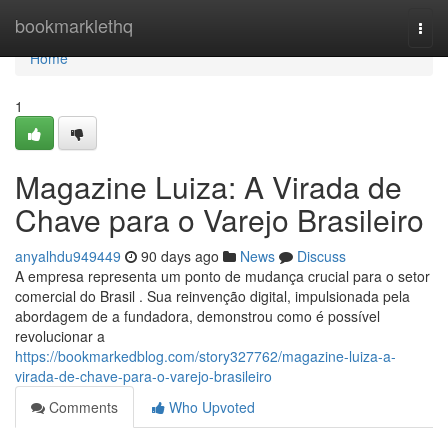
Home
bookmarklethq
Togg
navi
Home
1
Magazine Luiza: A Virada de
Chave para o Varejo Brasileiro
anyalhdu949449
90 days ago
News
Discuss
A empresa representa um ponto de mudança crucial para o setor
comercial do Brasil . Sua reinvenção digital, impulsionada pela
abordagem de a fundadora, demonstrou como é possível
revolucionar a
https://bookmarkedblog.com/story327762/magazine-luiza-a-
virada-de-chave-para-o-varejo-brasileiro
Comments
Who Upvoted