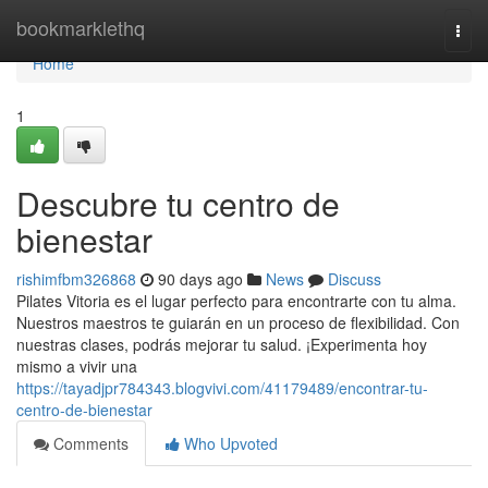
Home
bookmarklethq
Togg
navi
Home
1
Descubre tu centro de
bienestar
rishimfbm326868
90 days ago
News
Discuss
Pilates Vitoria es el lugar perfecto para encontrarte con tu alma.
Nuestros maestros te guiarán en un proceso de flexibilidad. Con
nuestras clases, podrás mejorar tu salud. ¡Experimenta hoy
mismo a vivir una
https://tayadjpr784343.blogvivi.com/41179489/encontrar-tu-
centro-de-bienestar
Comments
Who Upvoted