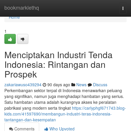
Home
bookmarklethq
Togg
navi
Home
1
Menciptakan Industri Tenda
Indonesia: Rintangan dan
Prospek
zakariawuso439294
90 days ago
News
Discuss
Perkembangan sektor terpal di Indonesia menawarkan peluang
yang signifikan, namun juga menghadapi hambatan yang serius.
Satu hambatan utama adalah kurangnya akses ke peralatan
pabrikasi yang modern serta tingkat
https://carlyphgf671743.blog-
kids.com/41597690/membangun-industri-teras-indonesia-
tantangan-dan-kesempatan
Comments
Who Upvoted