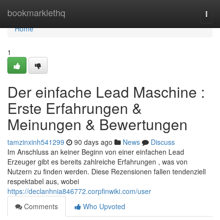
Home
bookmarklethq
Togg
navi
Home
1
Der einfache Lead Maschine :
Erste Erfahrungen &
Meinungen & Bewertungen
tamzinxinh541299
90 days ago
News
Discuss
Im Anschluss an keiner Beginn von einer einfachen Lead
Erzeuger gibt es bereits zahlreiche Erfahrungen , was von
Nutzern zu finden werden. Diese Rezensionen fallen tendenziell
respektabel aus, wobei
https://declanhnia846772.corpfinwiki.com/user
Comments
Who Upvoted